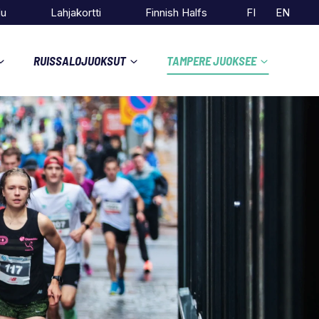
du
Lahjakortti
Finnish Halfs
FI
EN
RUISSALOJUOKSUT
TAMPERE JUOKSEE