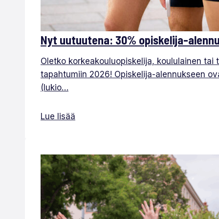
Nyt uutuutena: 30% opiskelija-alenn
Oletko korkeakouluopiskelija, koululainen tai
tapahtumiin 2026! Opiskelija-alennukseen ovat
(lukio…
Lue lisää