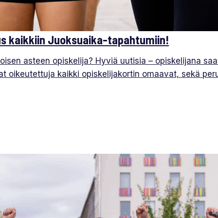
us kaikkiin Juoksuaika-tapahtumiin!
 toisen asteen opiskelija? Hyviä uutisia – opiskelijana 
 oikeutettuja kaikki opiskelijakortin omaavat, sekä perus