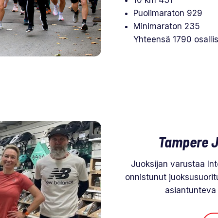
Puolimaraton 929
Minimaraton 235
Yhteensä 1790 osallis
Tampere J
Juoksijan varustaa In
onnistunut juoksusuoritu
asiantunteva 