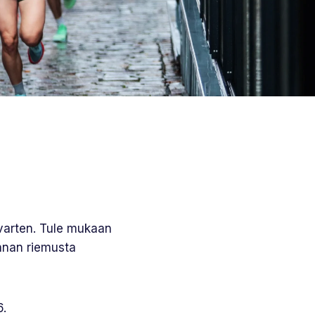
a varten. Tule mukaan
unnan riemusta
.