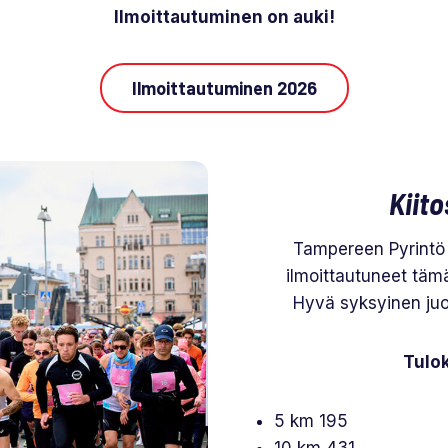
Ilmoittautuminen on auki!
Ilmoittautuminen 2026
Kiito
Tampereen Pyrintö ry
ilmoittautuneet tä
Hyvä syksyinen juok
Tulok
5 km 195
10 km 431